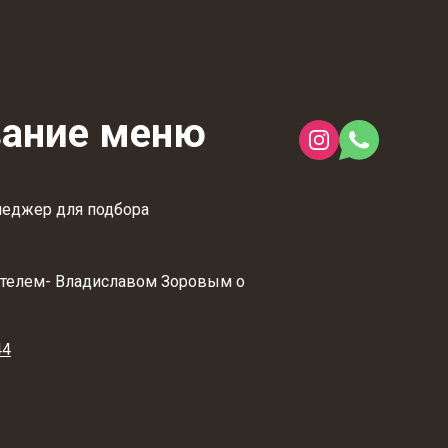
вание меню
неджер для подбора
ателем- Владиславом Зоровым о
44