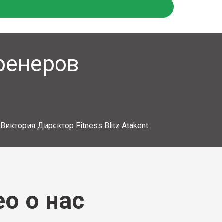
Тренеров
Виктория Директор Fitness Blitz Atakent
Клиен
о о нас