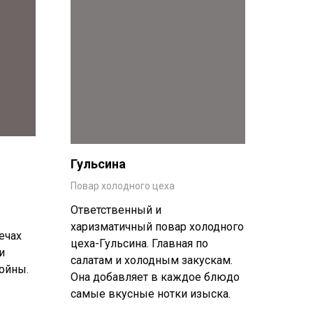
Гульсина
Илья
Повар холодного цеха
Повар 
Ответственный и
Талан
харизматичный повар холодного
повар
ечах
цеха-Гульсина. Главная по
особо
и
салатам и холодным закускам.
прави
ойны.
Она добавляет в каждое блюдо
прогр
самые вкусные нотки изыска.