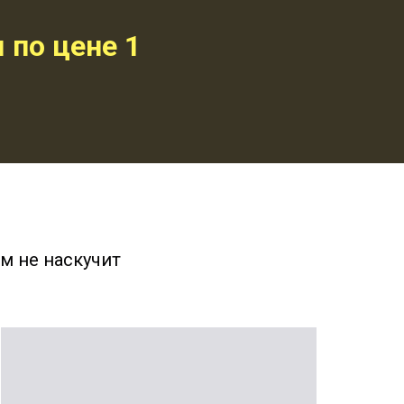
 по цене 1
м не наскучит