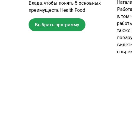
Натали
Влада, чтобы понять 5 основных
Работ
преимуществ Health Food
в том 
работы
Выбрать программу
также 
повар
видеть
соврем